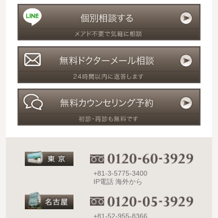
+81-3-5775-3400
IP電話 海外から
+81-52-955-8366