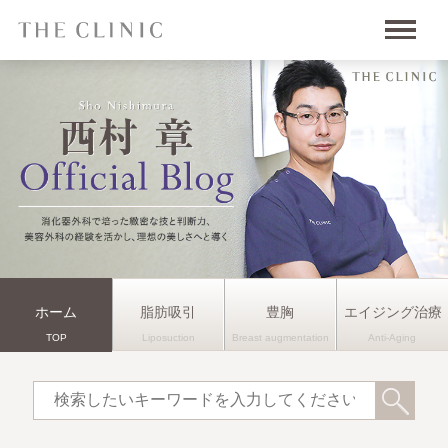
脂肪吸引
豊胸
エイジング治療
ホーム